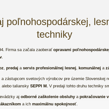
aj poľnohospodárskej, le
techniky
994. Firma sa začala zaoberať
opravami poľnohospodárske
v
.
oz
,
predaj
a
servis profesionálnej lesnej
,
komunálnej
a
z
 a zástupcom svetových výrobcov pre územie Slovenskej re
, alebo taliansky
SEPPI M.
V predaji tohto druhu techniky s
revádzky aj
odborné zaškolenie obsluhy
a
pokračovanie v 
zákazníkom
a ich
maximálnu spokojnosť
.