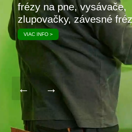
frézy na pne, vysávače,
zlupovačky, závesné fréz
VIAC INFO >
←
→