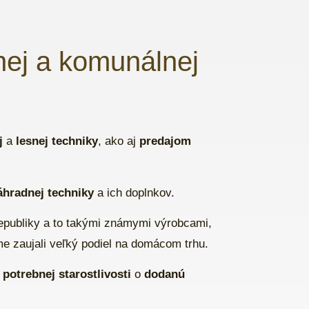
snej a komunálnej
j
a
lesnej techniky
, ako aj
predajom
áhradnej techniky
a ich doplnkov.
publiky a to takými známymi výrobcami,
me zaujali veľký podiel na domácom trhu.
potrebnej starostlivosti
o
dodanú