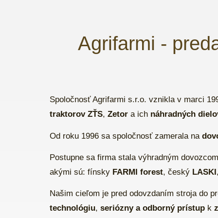
Agrifarmi - pred
Spoločnosť Agrifarmi s.r.o. vznikla v marci 1
traktorov ZŤS
,
Zetor
a ich
náhradných dielo
Od roku 1996 sa spoločnosť zamerala na
dov
Postupne sa firma stala výhradným dovozcom
akými sú: fínsky
FARMI forest
, český
LASKI
Našim cieľom je pred odovzdaním stroja do p
technológiu
,
seriózny a odborný prístup
k