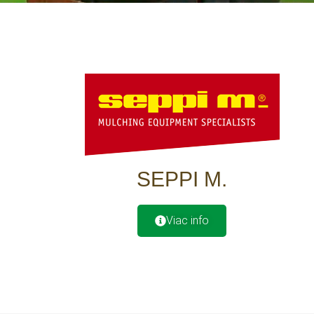
SEPPI M.
Viac info