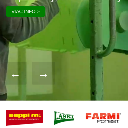
VIAC INFO >
←
→