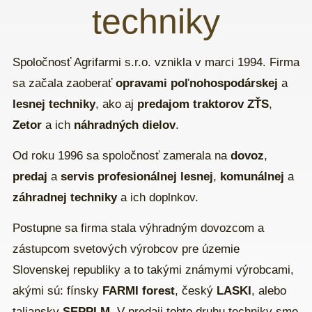
techniky
Spoločnosť Agrifarmi s.r.o. vznikla v marci 1994. Firma
sa začala zaoberať
opravami poľnohospodárskej
a
lesnej techniky
, ako aj
predajom traktorov ZŤS
,
Zetor
a ich
náhradných dielov
.
Od roku 1996 sa spoločnosť zamerala na
dovoz
,
predaj
a
servis profesionálnej lesnej
,
komunálnej
a
záhradnej techniky
a ich doplnkov.
Postupne sa firma stala výhradným dovozcom a
zástupcom svetových výrobcov pre územie
Slovenskej republiky a to takými známymi výrobcami,
akými sú: fínsky
FARMI forest
, český
LASKI
, alebo
taliansky
SEPPI M.
V predaji tohto druhu techniky sme