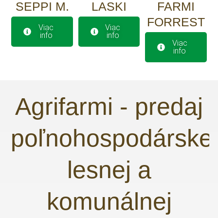
SEPPI M.
LASKI
FARMI
FORREST
Viac
Viac
info
info
Viac
info
Agrifarmi - predaj
poľnohospodárskej
lesnej a
komunálnej