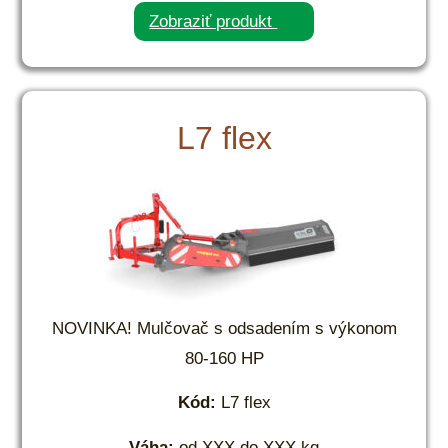
Zobraziť produkt
L7 flex
NOVINKA! Mulčovač s odsadením s výkonom
80-160 HP
Kód:
L7 flex
Váha:
od XXX do XXX kg