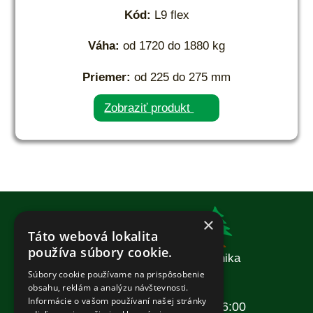
Kód:
L9 flex
Váha:
od 1720 do 1880 kg
Priemer:
od 225 do 275 mm
Zobraziť produkt
×
Táto webová lokalita
používa súbory cookie.
Komunálna a záhradná technika
Súbory cookie používame na prispôsobenie
Otváracie hodiny:
obsahu, reklám a analýzu návštevnosti.
Informácie o vašom používaní našej stránky
Pondelok – Piatok: 08:00–16:00