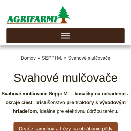
Domov
»
SEPPI M.
»
Svahové mulčovače
Svahové mulčovače
Svahové mulčovače Seppi M.
–
kosačky na odsadenie
a
okraje ciest
, príslušenstvo
pre traktory s vývodovým
hriadeľom
, ideálne pre efektívnu údržbu terénu.
Drviče kameňov a frézy na obrábanie pôdy