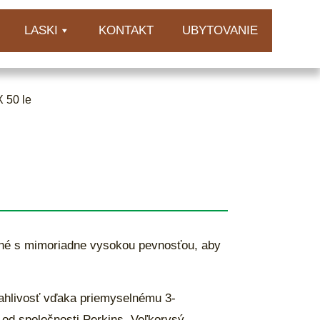
LASKI
KONTAKT
UBYTOVANIE
 50 le
ané s mimoriadne vysokou pevnosťou, aby
ahlivosť vďaka priemyselnému 3-
d spoločnosti Perkins. Veľkorysý