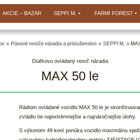
AKCIE – BAZÁR
SEPPI M.
FARMI FOREST
ov
»
Pásové nosiče náradia a príslušenstvo
»
SEPPI M.
» MAX
Diaľkovo ovládaný nosič náradia
MAX 50 le
Rádiom ovládané vozidlo MAX 50 le je skonštruov
zvládlo tie najextrémnejšie a najnáročnejšie úlohy.
S výkonom 49 koní ponúka vozidlo maximálnu spoľ
valcovému turbodieselovému motoru T4F/STAGE V o