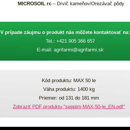
MICROSOIL rc
– Drvič kameňov/Orezávač pôdy
V prípade záujmu o produkt nás môžete kontaktovať na:
Tel.:
+421 905 366 657
E-mail:
agrifarmi@agrifarmi.sk
Kód produktu: MAX 50 le
Váha produktu: 1400 kg
Priemer: od 131 do 181 mm
Zobraziť PDF produktu "seppim-MAX-50-le_EN.pdf"