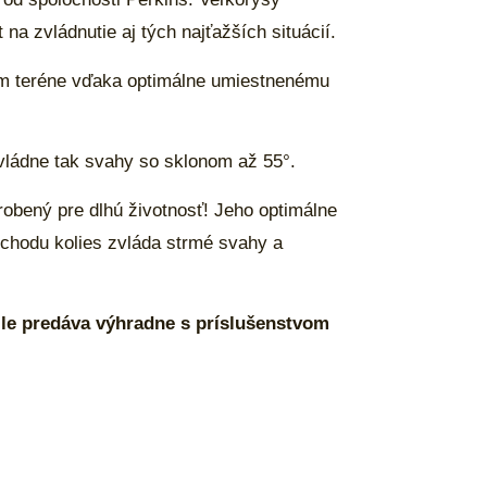
na zvládnutie aj tých najťažších situácií.
čnom teréne vďaka optimálne umiestnenému
vládne tak svahy so sklonom až 55°.
robený pre dlhú životnosť! Jeho optimálne
chodu kolies zvláda strmé svahy a
 le predáva výhradne s príslušenstvom