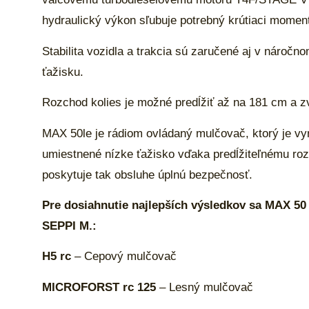
hydraulický výkon sľubuje potrebný krútiaci moment 
Stabilita vozidla a trakcia sú zaručené aj v náro
ťažisku.
Rozchod kolies je možné predĺžiť až na 181 cm a z
MAX 50le je rádiom ovládaný mulčovač, ktorý je vy
umiestnené nízke ťažisko vďaka predĺžiteľnému roz
poskytuje tak obsluhe úplnú bezpečnosť.
Pre dosiahnutie najlepších výsledkov sa MAX 50
SEPPI M.:
H5 rc
– Cepový mulčovač
MICROFORST rc 125
– Lesný mulčovač