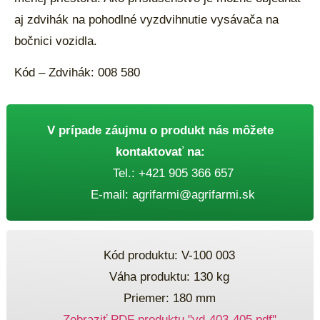
aj zdvihák na pohodlné vyzdvihnutie vysávača na
bočnici vozidla.
Kód – Zdvihák: 008 580
V prípade záujmu o produkt nás môžete
kontaktovať na:
Tel.:
+421 905 366 657
E-mail:
agrifarmi@agrifarmi.sk
Kód produktu: V-100 003
Váha produktu: 130 kg
Priemer: 180 mm
Zobraziť PDF produktu "vd-403-405.pdf"