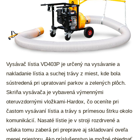
Vysávač lístia VD403P je určený na vysávanie a
nakladanie lístia a suchej trávy z miest, kde bola
sústredená pri upratovaní parkov a zelených plôch.
Skriňa vysávača je vybavená výmennými
oteruvzdornými vložkami-Hardox, čo oceníte pri
častom vysávaní lístia a trávy s prímesou štrku okolo
komunikácií. Nasaté lístie je v stroji rozdrvené a
vďaka tomu zaberá pri preprave aj skladovaní oveľa
menej priestoru. Ako príslušenstvo je možné objednať