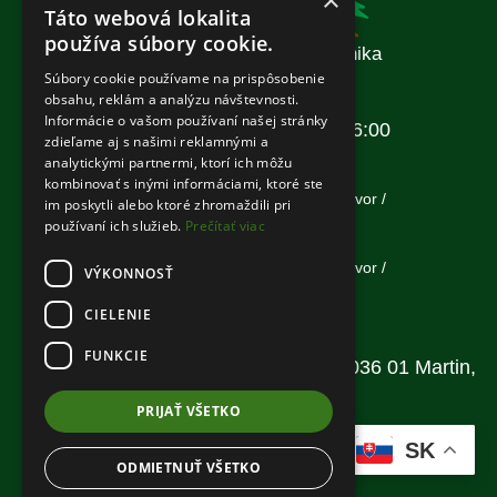
×
Táto webová lokalita
používa súbory cookie.
Komunálna a záhradná technika
Súbory cookie používame na prispôsobenie
Otváracie hodiny:
obsahu, reklám a analýzu návštevnosti.
Informácie o vašom používaní našej stránky
Pondelok – Piatok: 08:00–16:00
zdieľame aj s našimi reklamnými a
Sobota: Zatvorené
analytickými partnermi, ktorí ich môžu
kombinovať s inými informáciami, ktoré ste
/podľa potreby na telefonický dohovor /
im poskytli alebo ktoré zhromaždili pri
používaní ich služieb.
Prečítať viac
Nedeľa: Zatvorené
/podľa potreby na telefonický dohovor /
VÝKONNOSŤ
CIELENIE
Adresa:
FUNKCIE
AGRIFARMI, s. r. o, Za Jordánom 6, 036 01 Martin,
Slovenská republika
PRIJAŤ VŠETKO
GPS: 49.09937825263854, 18.925586431393402
SK
ODMIETNUŤ VŠETKO